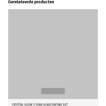
Gerelateerde producten
Gewaardeerd
5.00
CRYSTAL GLOW 3 YEAR GLASCOATING SET
uit 5