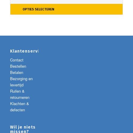
OPTIES SELECTEREN
Klantenservice
Contact
Bestellen
Betalen
Bezorging en
levertijd
Ruilen &
retourneren
Klachten &
defecten
Wil je niets
missen?