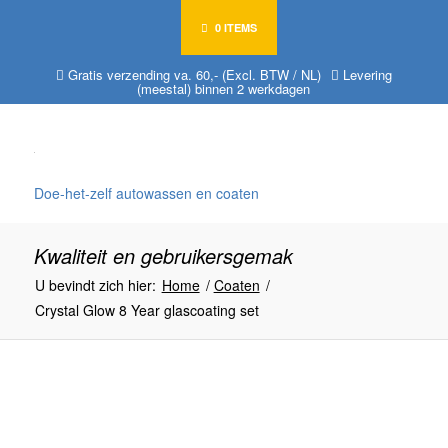
0 ITEMS
Gratis verzending va. 60,- (Excl. BTW / NL)
Levering
(meestal) binnen 2 werkdagen
Doe-het-zelf autowassen en coaten
Kwaliteit en gebruikersgemak
U bevindt zich hier:
Home
/
Coaten
/
Crystal Glow 8 Year glascoating set