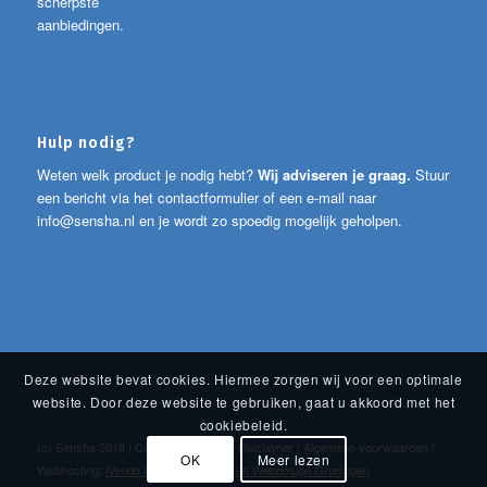
scherpste
aanbiedingen.
Hulp nodig?
Weten welk product je nodig hebt?
Wij adviseren je graag.
Stuur
een bericht via het contactformulier of een e-mail naar
info@sensha.nl
en je wordt zo spoedig mogelijk geholpen.
Deze website bevat cookies. Hiermee zorgen wij voor een optimale
website. Door deze website te gebruiken, gaat u akkoord met het
cookiebeleid.
(c) Sensha 2018 |
Cookies
|
Privacy
|
Disclaimer
|
Algemene voorwaarden
|
OK
Meer lezen
Webhosting:
iVendo Online Marketing en Webdesign Groningen