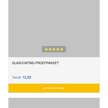
Gewaardeerd
5.00
GLASCOATING PROEFPAKKET
uit 5
Vanaf
12,50
OPTIES SELECTEREN