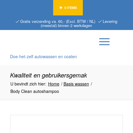
0 ITEMS
Gratis verzending va. 60,- (Excl. BTW / NL)
Levering
(meestal) binnen 2 werkdagen
Doe-het-zelf autowassen en coaten
Kwaliteit en gebruikersgemak
U bevindt zich hier:
Home
/
Basis wassen
/
Body Clean autoshampoo