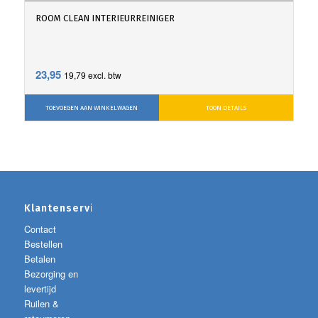
ROOM CLEAN INTERIEURREINIGER
23,95
19,79
excl. btw
TOEVOEGEN AAN WINKELWAGEN
TOON DETAILS
Klantenservice
Contact
Bestellen
Betalen
Bezorging en
levertijd
Ruilen &