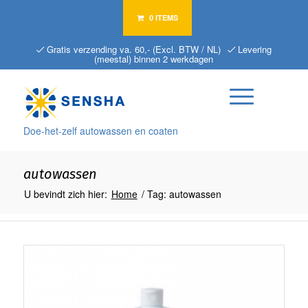
0 ITEMS
Gratis verzending va. 60,- (Excl. BTW / NL)
Levering
(meestal) binnen 2 werkdagen
Doe-het-zelf autowassen en coaten
autowassen
U bevindt zich hier:
Home
/
Tag: autowassen