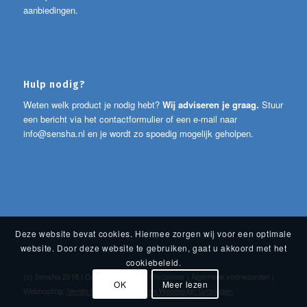
aanbiedingen.
Hulp nodig?
Weten welk product je nodig hebt?
Wij adviseren je graag.
Stuur
een bericht via het contactformulier of een e-mail naar
info@sensha.nl
en je wordt zo spoedig mogelijk geholpen.
Deze website bevat cookies. Hiermee zorgen wij voor een optimale
website. Door deze website te gebruiken, gaat u akkoord met het
cookiebeleid.
(c) Sensha 2018 |
Cookies
|
Privacy
|
Disclaimer
|
Algemene voorwaarden
|
OK
Meer lezen
Webhosting:
iVendo Online Marketing en Webdesign Groningen