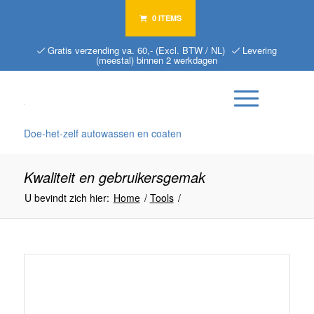
0 ITEMS
Gratis verzending va. 60,- (Excl. BTW / NL)
Levering
(meestal) binnen 2 werkdagen
Doe-het-zelf autowassen en coaten
Kwaliteit en gebruikersgemak
U bevindt zich hier:
Home
/
Tools
/