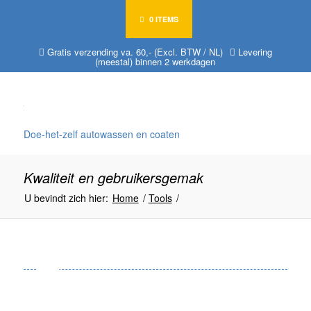
0 ITEMS
Gratis verzending va. 60,- (Excl. BTW / NL)
Levering
(meestal) binnen 2 werkdagen
Doe-het-zelf autowassen en coaten
Kwaliteit en gebruikersgemak
U bevindt zich hier:
Home
/
Tools
/