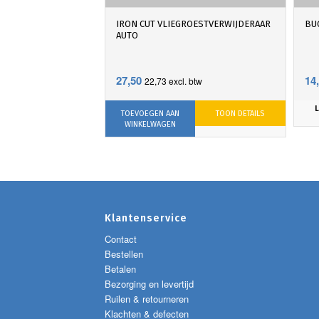
IRON CUT VLIEGROESTVERWIJDERAAR
BU
AUTO
27,50
14
22,73
excl. btw
TOEVOEGEN AAN
TOON DETAILS
WINKELWAGEN
Klantenservice
Contact
Bestellen
Betalen
Bezorging en levertijd
Ruilen & retourneren
Klachten & defecten