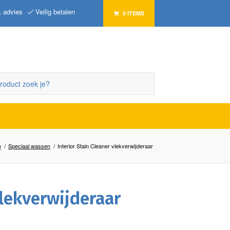
k advies
Veilig betalen
0 ITEMS
e
/
Speciaal wassen
/
Interior Stain Cleaner vlekverwijderaar
vlekverwijderaar