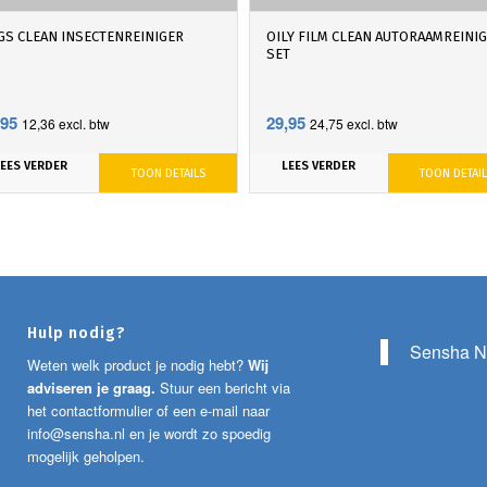
GS CLEAN INSECTENREINIGER
OILY FILM CLEAN AUTORAAMREINI
SET
,95
29,95
12,36
excl. btw
24,75
excl. btw
LEES VERDER
LEES VERDER
TOON DETAILS
TOON DETAI
Hulp nodig?
Sensha N
Weten welk product je nodig hebt?
Wij
adviseren je graag.
Stuur een bericht via
het contactformulier of een e-mail naar
info@sensha.nl
en je wordt zo spoedig
mogelijk geholpen.