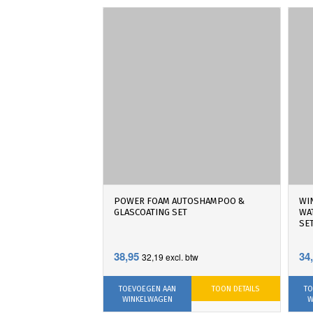
POWER FOAM AUTOSHAMPOO &
WI
GLASCOATING SET
WA
SE
38,95
34
32,19
excl. btw
TOEVOEGEN AAN
TOON DETAILS
TO
WINKELWAGEN
W