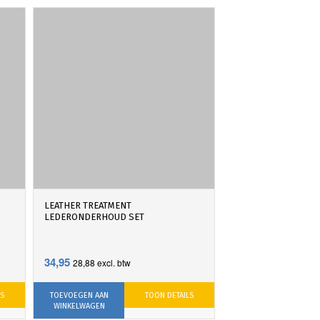
LEATHER TREATMENT
LEDERONDERHOUD SET
34,95
28,88
excl. btw
LS
TOEVOEGEN AAN
TOON DETAILS
WINKELWAGEN