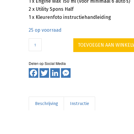
1 x Engine Wax 150 ml (voor minimaal 6 auto’s)
2 x Utility Spons Half
1 x Kleurenfoto instructiehandleiding
25 op voorraad
TOEVOEGEN AAN WINKE
Facebook
Twitter
LinkedIn
Messenger
Beschrijving
Instructie