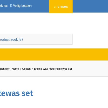
advies
Veilig betalen
0 ITEMS
zich hier:
Home
/
Coaten
/
Engine Wax motorruimtewas set
tewas set