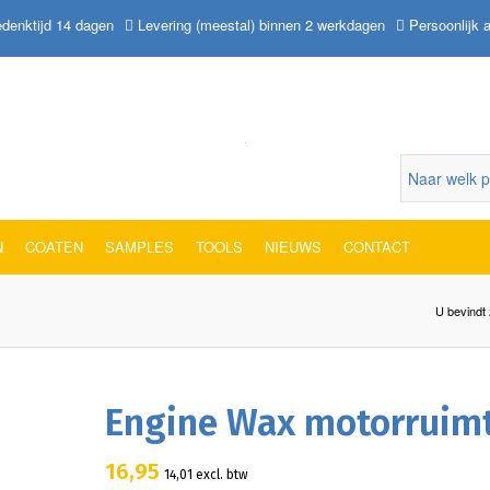
denktijd 14 dagen
Levering (meestal) binnen 2 werkdagen
Persoonlijk 
N
COATEN
SAMPLES
TOOLS
NIEUWS
CONTACT
U bevindt 
Engine Wax motorruim
16,95
14,01
excl. btw