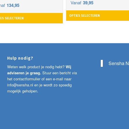
Vanaf
39,95
naf
134,95
OPTIES SELECTEREN
ES SELECTEREN
Hulp nodig?
Sensha N
Weten welk product je nodig hebt?
Wij
adviseren je graag.
Stuur een bericht via
het contactformulier of een e-mail naar
info@sensha.nl
en je wordt zo spoedig
mogelijk geholpen.