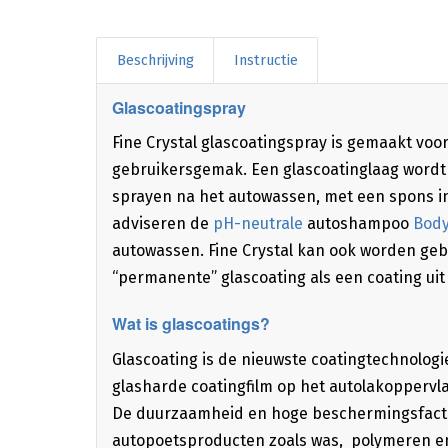
Beschrijving
Instructie
Glascoatingspray
Fine Crystal glascoatingspray is gemaakt voor 
gebruikersgemak. Een glascoatinglaag wordt
sprayen na het autowassen, met een spons in
adviseren de
pH-neutrale
autoshampoo
Body
autowassen. Fine Crystal kan ook worden ge
“permanente” glascoating als een coating ui
Wat is glascoatings?
Glascoating is de nieuwste coatingtechnolog
glasharde coatingfilm op het autolakoppervla
De duurzaamheid en hoge beschermingsfactor
autopoetsproducten zoals was, polymeren en