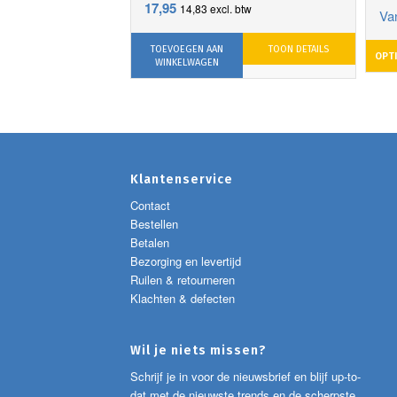
17,95
14,83
excl. btw
Va
TOEVOEGEN AAN
TOON DETAILS
OPTI
WINKELWAGEN
Klantenservice
Contact
Bestellen
Betalen
Bezorging en levertijd
Ruilen & retourneren
Klachten & defecten
Wil je niets missen?
Schrijf je in voor de nieuwsbrief en blijf up-to-
dat met de nieuwste trends en de scherpste