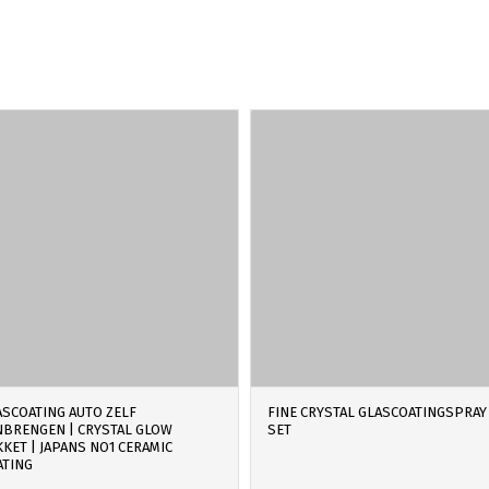
ASCOATING AUTO ZELF
FINE CRYSTAL GLASCOATINGSPRAY
NBRENGEN | CRYSTAL GLOW
SET
KET | JAPANS NO1 CERAMIC
ATING