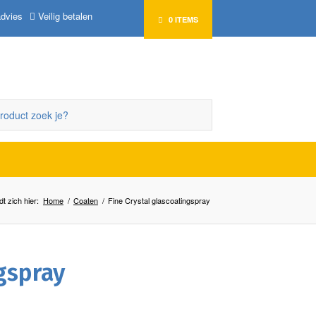
advies
Veilig betalen
0 ITEMS
t zich hier:
Home
/
Coaten
/
Fine Crystal glascoatingspray
gspray